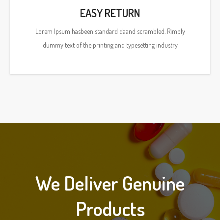
EASY RETURN
Lorem Ipsum hasbeen standard daand scrambled. Rimply
dummy text of the printing and typesetting industry
We Deliver Genuine
Products