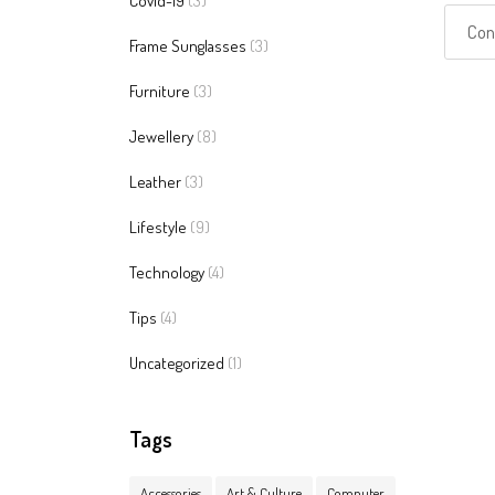
Covid-19
(3)
Con
Frame Sunglasses
(3)
Furniture
(3)
Jewellery
(8)
Leather
(3)
Lifestyle
(9)
Technology
(4)
Tips
(4)
Uncategorized
(1)
Tags
Accessories
Art & Culture
Computer