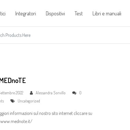
ici
Integratori
Dispositivi
Test
Libri e manuali
 MEDnoTE
Settembre 2022
Alessandra Sorvillo
0
ts
Uncategorized
giori informazioni sul nostro sito internet cliccare su
//www.mednote.it/