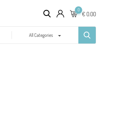
0
€
0.00
All Categories