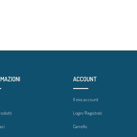
RMAZIONI
ACCOUNT
a
Il mio account
rodotti
Login/Registrati
aci
Carrello