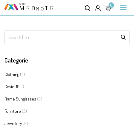
Skip
0
to
content
Categorie
Clothing
(11)
Covid-19
(3)
Frame Sunglasses
(3)
Furniture
(3)
Jewellery
(8)